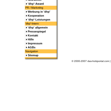
'dhp'-Award
PR / Marketing
Werbung in 'dhp'
Kooperation
'dhp'-Leistungen
'dhp'-Intern
'dhp' allgemein
Pressespiegel
Kontakt
Hilfe
Impressum
AGBs
Navigation
Sitemap
© 2000-2007 das-holzportal.com 