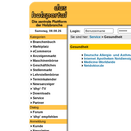
Samstag, 08.08.26
Login:
Kategorien
Sie sind hier:
Service
> Gesundheit
Branchenbuch
Marktplatz
Gesundheit
eCommerce
Deutsche Allergie- und Asthm
Anzeigenmarkt
Internet Apotheken Notdiens
Maschinenbörse
Medicine-Worldwide
Geschäftliches
Netdoktor.de
Stellenmarkt
Lehrstellenbörse
Terminkalender
Newsanzeiger
'dhp'-TV
Downloads
Service
Partner
Dialog
Forum
'dhp' empfehlen
Anmeldung
Kunde
Newsletter