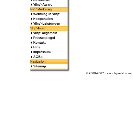
'dhp'-Award
PR / Marketing
Werbung in 'dhp'
Kooperation
'dhp'-Leistungen
'dhp'-Intern
'dhp' allgemein
Pressespiegel
Kontakt
Hilfe
Impressum
AGBs
Navigation
Sitemap
© 2000-2007 das-holzportal.com 