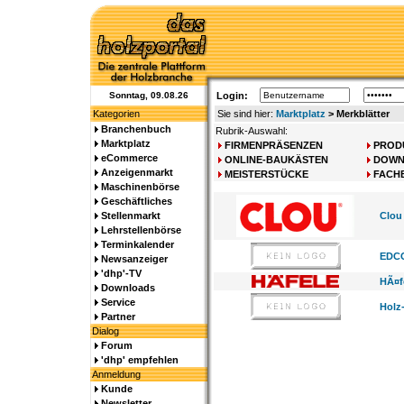
Sonntag, 09.08.26
Login:
Kategorien
Sie sind hier:
Marktplatz
> Merkblätter
Branchenbuch
Rubrik-Auswahl:
Marktplatz
FIRMENPRÄSENZEN
PROD
eCommerce
ONLINE-BAUKÄSTEN
DOWN
Anzeigenmarkt
MEISTERSTÜCKE
FACH
Maschinenbörse
Geschäftliches
Stellenmarkt
Clou
Lehrstellenbörse
Terminkalender
EDCO
Newsanzeiger
'dhp'-TV
HÃ¤f
Downloads
Service
Holz
Partner
Dialog
Forum
'dhp' empfehlen
Anmeldung
Kunde
Newsletter