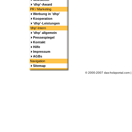
'dhp'-Award
PR / Marketing
Werbung in 'dhp'
Kooperation
'dhp'-Leistungen
'dhp'-Intern
'dhp' allgemein
Pressespiegel
Kontakt
Hilfe
Impressum
AGBs
Navigation
Sitemap
© 2000-2007 das-holzportal.com 