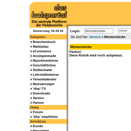
Donnerstag, 06.08.26
Login:
Kategorien
Sie sind hier:
Service
> Meisterstücke
Branchenbuch
Marktplatz
Meisterstücke
eCommerce
Pardon!
Diese Rubrik wird noch aufgebaut.
Anzeigenmarkt
Maschinenbörse
Geschäftliches
Stellenmarkt
Lehrstellenbörse
Terminkalender
Newsanzeiger
'dhp'-TV
Downloads
Service
Partner
Dialog
Forum
'dhp' empfehlen
Anmeldung
Kunde
Newsletter