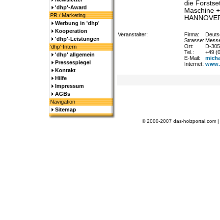
die Forsts
'dhp'-Award
Maschine +
PR / Marketing
HANNOVER 
Werbung in 'dhp'
Kooperation
Veranstalter:
Firma:
Deuts
'dhp'-Leistungen
Strasse:
Messe
Ort:
D-305
'dhp'-Intern
Tel.:
+49 (
'dhp' allgemein
E-Mail:
mich
Pressespiegel
Internet:
www.l
Kontakt
Hilfe
Impressum
AGBs
Navigation
Sitemap
© 2000-2007 das-holzportal.com 