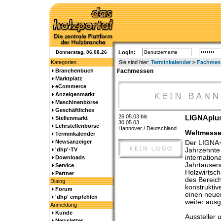
Donnerstag, 06.08.26
Login:
Kategorien
Sie sind hier:
Terminkalender
>
Fachmes
Branchenbuch
Fachmessen
Marktplatz
eCommerce
Anzeigenmarkt
Maschinenbörse
Geschäftliches
26.05.03 bis
LIGNAplus
Stellenmarkt
30.05.03
Lehrstellenbörse
Hannover / Deutschland
Weltmesse 
Terminkalender
Newsanzeiger
Der LIGNA+
'dhp'-TV
Jahrzehnte
internation
Downloads
Jahrtausen
Service
Holzwirtsch
Partner
des Bereic
Dialog
konstrukti
Forum
einen neuen
'dhp' empfehlen
weiter ausg
Anmeldung
Kunde
Aussteller 
Newsletter