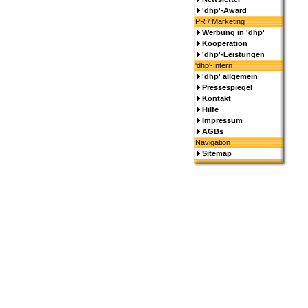
'dhp'-Award
PR / Marketing
Werbung in 'dhp'
Kooperation
'dhp'-Leistungen
'dhp'-Intern
'dhp' allgemein
Pressespiegel
Kontakt
Hilfe
Impressum
AGBs
Navigation
Sitemap