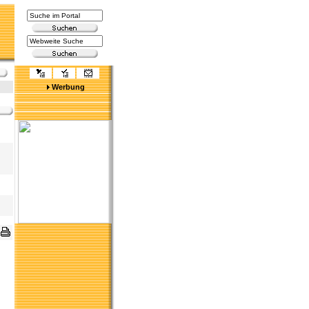
Werbung
d