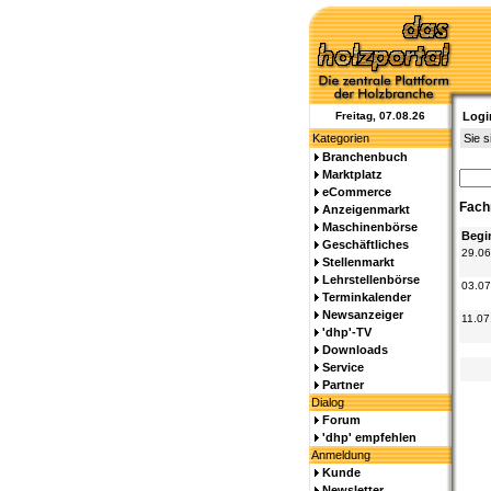
Freitag, 07.08.26
Logi
Kategorien
Sie s
Branchenbuch
Marktplatz
eCommerce
Fac
Anzeigenmarkt
Maschinenbörse
Begi
Geschäftliches
29.06
Stellenmarkt
Lehrstellenbörse
03.07
Terminkalender
Newsanzeiger
11.07
'dhp'-TV
Downloads
Service
Partner
Dialog
Forum
'dhp' empfehlen
Anmeldung
Kunde
Newsletter