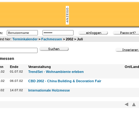
n:
ind hier:
Terminkalender
>
Fachmessen
> 2002 > Juli
hmessen
nn
Ende
Veranstaltung
Ort/Lan
.02
01.07.02
TrendSet - Wohnambiente erleben
.02
06.07.02
CBD 2002 - China Building & Decoration Fair
.02
14.07.02
Internationale Holzmesse