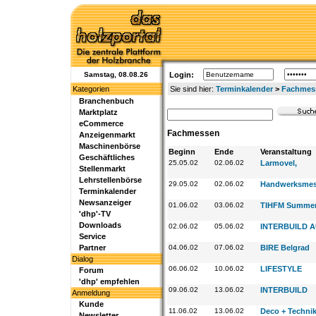
Samstag, 08.08.26
Login:
Kategorien
Sie sind hier:
Terminkalender
>
Fachmes
Branchenbuch
Marktplatz
eCommerce
Fachmessen
Anzeigenmarkt
Maschinenbörse
Beginn
Ende
Veranstaltung
Geschäftliches
25.05.02
02.06.02
Larmovel,
Stellenmarkt
Lehrstellenbörse
29.05.02
02.06.02
Handwerksme
Terminkalender
Newsanzeiger
01.06.02
03.06.02
TIHFM Summe
'dhp'-TV
Downloads
02.06.02
05.06.02
INTERBUILD 
Service
Partner
04.06.02
07.06.02
BIRE Belgrad
Dialog
06.06.02
10.06.02
LIFESTYLE
Forum
'dhp' empfehlen
09.06.02
13.06.02
INTERBUILD
Anmeldung
Kunde
11.06.02
13.06.02
Deco + Techni
Newsletter