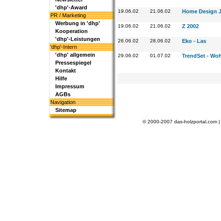
'dhp'-Award
19.06.02
21.06.02
Home Design Ja
PR / Marketing
Werbung in 'dhp'
19.06.02
21.06.02
Z 2002
Kooperation
'dhp'-Leistungen
26.06.02
28.06.02
Eko - Las
'dhp'-Intern
'dhp' allgemein
29.06.02
01.07.02
TrendSet - Wo
Pressespiegel
Kontakt
Hilfe
Impressum
AGBs
Navigation
Sitemap
© 2000-2007 das-holzportal.com 