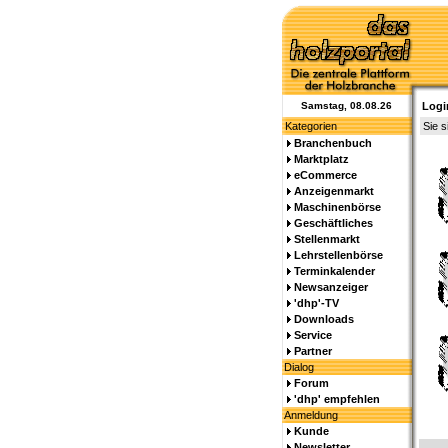
Samstag, 08.08.26
Logi
Kategorien
Sie s
Branchenbuch
Marktplatz
eCommerce
Anzeigenmarkt
Maschinenbörse
Geschäftliches
Stellenmarkt
Lehrstellenbörse
Terminkalender
Newsanzeiger
'dhp'-TV
Downloads
Service
Partner
Dialog
Forum
'dhp' empfehlen
Anmeldung
Kunde
Newsletter