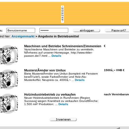
n:
ind hier:
Anzeigenmarkt
> Angebote in Betriebsmittel
Maschinen und Betriebe Schreinereien/Zimmereien
€
Verschiedene Maschinen und Betriebe zu vermitteln.
NÃ¤heres auf unserer Homepage. http://www.rittler-
passon.de/7.html ...
Details
MusterstÃ¤nder von Unilux
1500â‚¬ VHB €
Biete MusterstÃ¤nder von Unilux (komplett mit Fenstern
bestÃ¼ckt!), sowie FarbstÃ¤nder und Holz-Alu-
Musterkoffer. Neupreis ca. 4000â‚¬ ...
Details
Holzindustriebetrieb zu verkaufen
nach Vereinbarun
Neuer Holzindustriebetrieb in RumÃ¤nien (Region
Suceava) wegen Krankheit zu verkaufen GrundflÃ¤che:
1.500 mÂ² Produktion: ...
Details