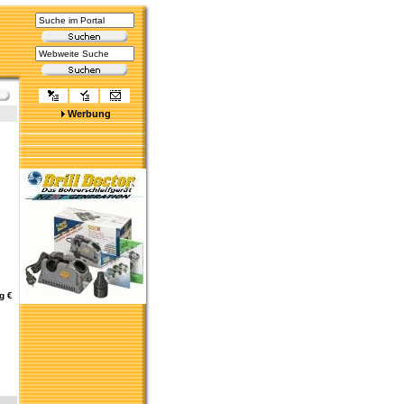
Werbung
g €