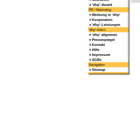
'dhp'-Award
PR / Marketing
Werbung in 'dhp'
Kooperation
'dhp'-Leistungen
'dhp'-Intern
'dhp' allgemein
Pressespiegel
Kontakt
Hilfe
Impressum
AGBs
Navigation
Sitemap