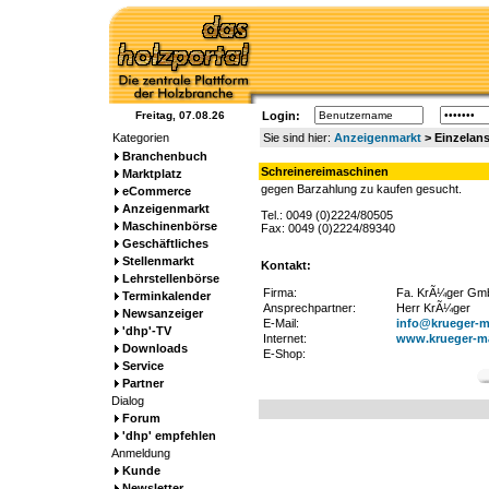
Freitag, 07.08.26
Login:
Kategorien
Sie sind hier:
Anzeigenmarkt
> Einzelans
Branchenbuch
Schreinereimaschinen
Marktplatz
gegen Barzahlung zu kaufen gesucht.
eCommerce
Anzeigenmarkt
Tel.: 0049 (0)2224/80505
Maschinenbörse
Fax: 0049 (0)2224/89340
Geschäftliches
Stellenmarkt
Kontakt:
Lehrstellenbörse
Firma:
Fa. KrÃ¼ger Gm
Terminkalender
Ansprechpartner:
Herr KrÃ¼ger
Newsanzeiger
E-Mail:
info@krueger-m
'dhp'-TV
Internet:
www.krueger-m
Downloads
E-Shop:
Service
Partner
Dialog
Forum
'dhp' empfehlen
Anmeldung
Kunde
Newsletter