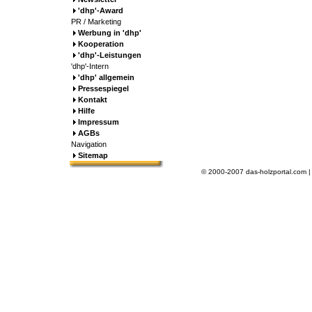
'dhp'-Award
PR / Marketing
Werbung in 'dhp'
Kooperation
'dhp'-Leistungen
'dhp'-Intern
'dhp' allgemein
Pressespiegel
Kontakt
Hilfe
Impressum
AGBs
Navigation
Sitemap
© 2000-2007 das-holzportal.com 